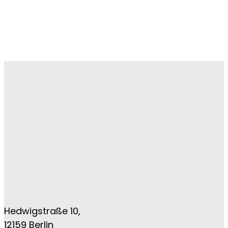
auf Ihrem Weg zu einem positiven
Wandel zu machen.
Kontakt
Hedwigstraße 10,
12159 Berlin